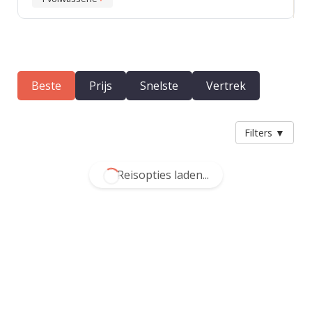
Beste
Prijs
Snelste
Vertrek
Filters
▼
Reisopties laden...