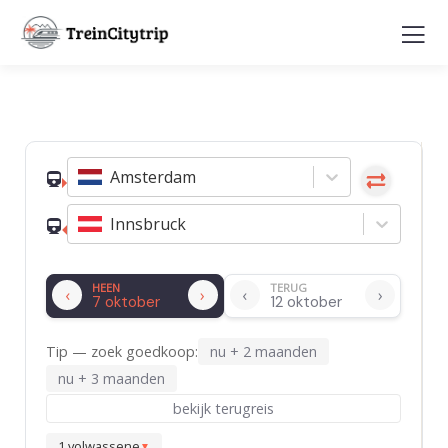
Reisplanner (bèta)
Amsterdam
Innsbruck
HEEN
TERUG
‹
›
‹
›
Tip — zoek goedkoop:
nu + 2 maanden
nu + 3 maanden
bekijk terugreis
1
volwassene
▼