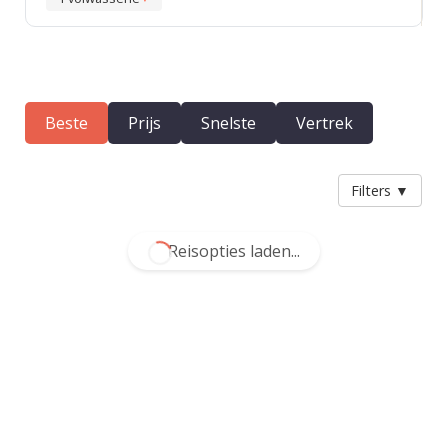
Beste
Prijs
Snelste
Vertrek
Filters
▼
Reisopties laden...