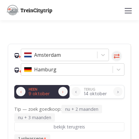
Reisplanner (bèta)
Amsterdam
Hamburg
HEEN
TERUG
‹
›
‹
›
Tip — zoek goedkoop:
nu + 2 maanden
nu + 3 maanden
bekijk terugreis
1
volwassene
▼