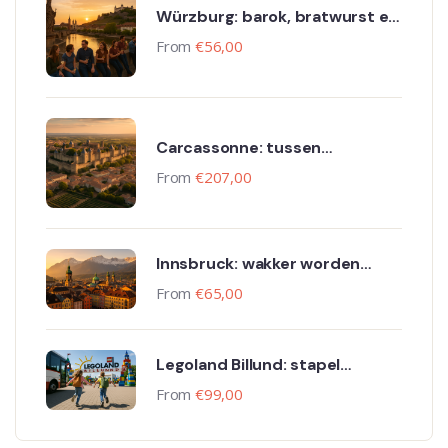
Würzburg: barok, bratwurst en
bruisende wijnkelders
From
€
56,00
Carcassonne: tussen
kasteelmuren en wijngaarden
From
€
207,00
Innsbruck: wakker worden
tussen barok en bergtoppen
From
€
65,00
Legoland Billund: stapel
overstappen met plezier
From
€
99,00