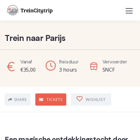
Trein naar Parijs
Vanaf
Reisduur
Vervoerder
€
35,00
3 hours
SNCF
WISHLIST
SHARE
TICKETS
Een magische ontdekkingstocht door